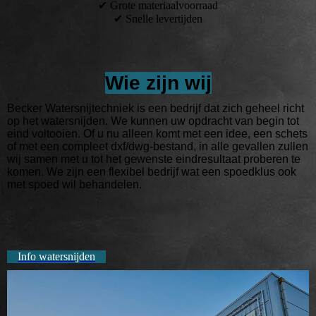
✔ Grote materiaalvoorraad
✔ Snelle levertijden
Wie zijn wij
Becker Watersnijtechniek is een bedrijf dat zich geheel richt
op het watersnijden. We kunnen uw opdracht van begin tot
eind voltooien. Of u nu alleen komt met een idee, een schets
of met een compleet dxf/dwg-bestand, in alle gevallen zullen
wij samen met u tot het gewenste eindresultaat proberen te
komen. We zijn een flexibel bedrijf wat een spoedklus ook
met spoed wil behandelen.
Info watersnijden