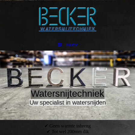
Home
Watersnijtechniek
Uw specialist in watersnijden
✔ Geen warmte inbreng
✔ Tot wel 200mm dik